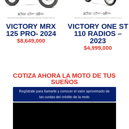
VICTORY MRX
VICTORY ONE ST
125 PRO- 2024
110 RADIOS –
2023
$
8,649,000
$
4,999,000
COTIZA AHORA LA MOTO DE TUS
SUEÑOS
Regístrate para llamarte y conocer el valor aproximado de
las cuotas del crédito de la moto